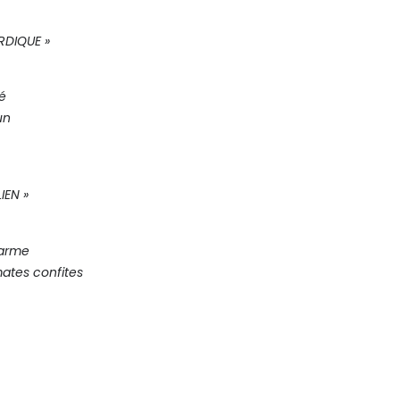
RDIQUE »
é
un
LIEN »
Parme
mates
confites