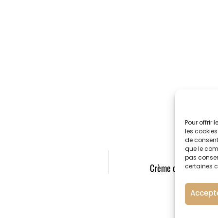
Pour offrir
les cookies
de consenti
que le comp
pas consent
Crème dessert BRILL
certaines c
Accept