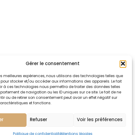
Gérer le consentement
 les meilleures expériences, nous utilisons des technologies telles que
 pour stocker et/ou accéder aux informations des appareils. Le fait
r à ces technologies nous permettra de traiter des données telles
ortement de navigation ou les ID uniques sur ce site. Le fait de ne
SUIVANT
ir ou de retirer son consentement peut avoir un effet négatif sur
AT SAVARIN, fraise et rhubarbe
aractéristiques et fonctions.
er
Refuser
Voir les préférences
Politique de confidentialité
Mentions légales