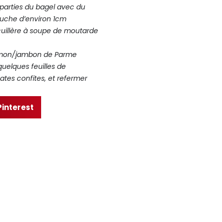
x parties du bagel avec du
ouche d’environ 1cm
cuillère à
soupe de moutarde
umon/jambon de Parme
quelques feuilles de
es confites, et
refermer
Pinterest