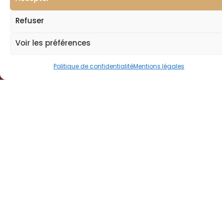
Refuser
Tartinade 3 couleurs au SAINT FLORENTIN
30 juin 2026
Voir les préférences
Politique de confidentialité
Mentions légales
« Sauce Deluxe » au SAINT FLORENTIN
30 juin 2026