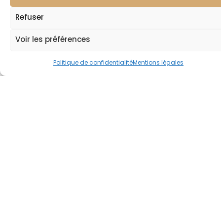
Refuser
Voir les préférences
Politique de confidentialité
Mentions légales
LANGUES
NOTRE
SUPPO
ENTREPRISE
Espace
Presse
Lincet
Nos
Contac
actualités
Site
Gaugr